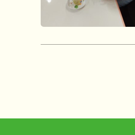
投
稿
ナ
ビ
ゲ
ー
シ