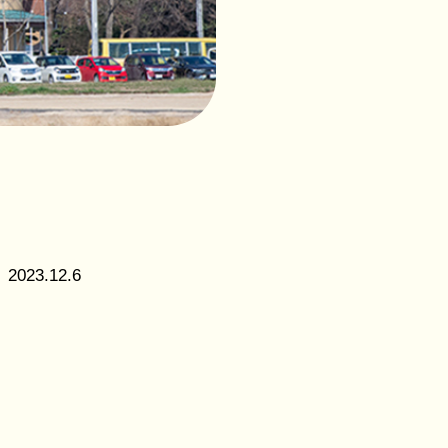
社会福
祉法人
花畑福
祉会
つくば
こども
の森保
育園
2023.12.6