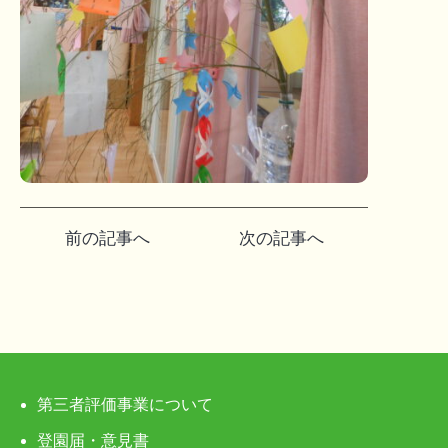
投
前の記事へ
次の記事へ
稿
ナ
ビ
ゲ
第三者評価事業について
ー
登園届・意見書