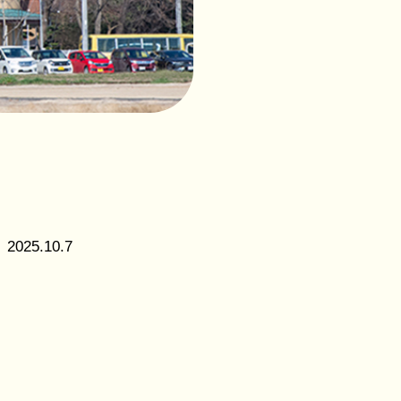
社会福
祉法人
花畑福
祉会
つくば
こども
の森保
育園
2025.10.7