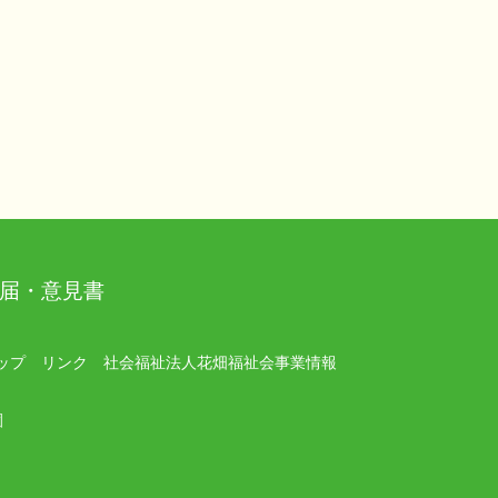
届・意見書
ップ
リンク
社会福祉法人花畑福祉会事業情報
園