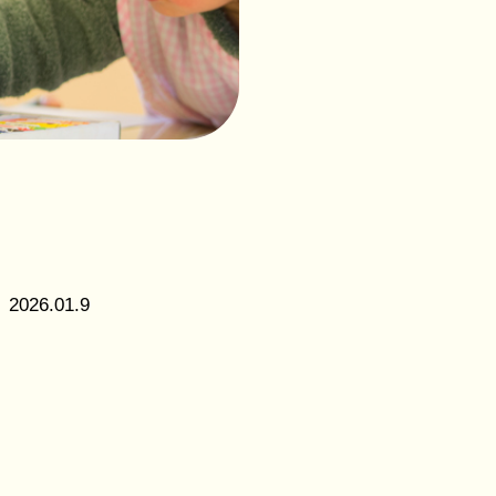
社会福
祉法人
花畑福
祉会
つくば
こども
の森保
育園
2026.01.9