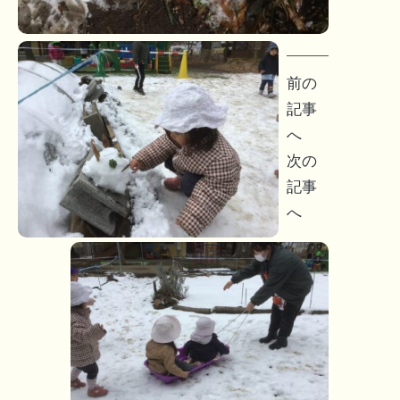
投
前の
稿
記事
へ
ナ
次の
ビ
記事
へ
ゲ
ー
シ
ョ
ン