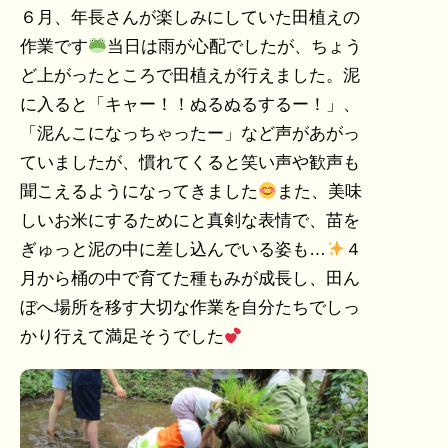
６月、年長さんが楽しみにしていた田植えの
作業です
当日は雨が心配でしたが、ちょう
ど上がったところで田植えが行えました。泥
に入ると「キャー！！ぬるぬるするー！」、
「泥んこになっちゃったー」など声があがっ
ていましたが、慣れてくると笑い声や歓声も
聞こえるようになってきました
また、美味
しいお米にするためにと真剣な表情で、苗を
ぎゅっと泥の中に差し込んでいる姿も…
４
月から桶の中で育てた種もみが成長し、田ん
ぼへ場所を移す大切な作業を自分たちでしっ
かり行えて満足そうでした