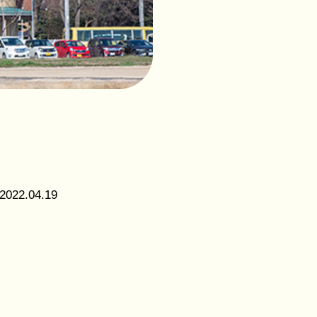
社会福
祉法人
花畑福
祉会
つくば
こども
の森保
育園
2022.04.19