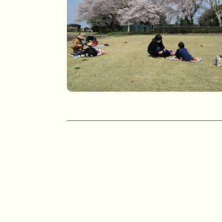
投
稿
ナ
ビ
ゲ