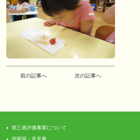
投
前の記事へ
次の記事へ
稿
ナ
ビ
ゲ
第三者評価事業について
ー
登園届・意見書