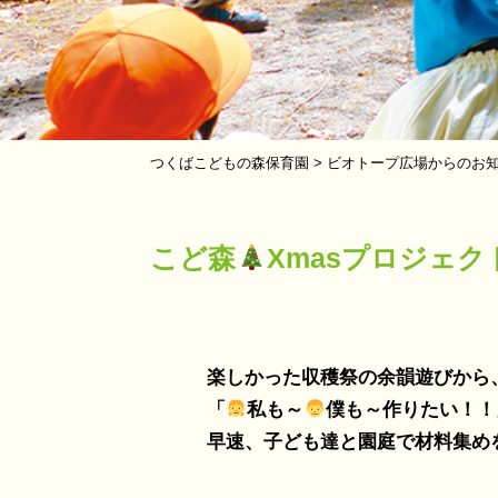
つくばこどもの森保育園
>
ビオトープ広場からのお
こど森
Xmasプロジェク
楽しかった収穫祭の余韻遊びから、
「
私も～
僕も～作りたい！！
早速、子ども達と園庭で材料集めをし