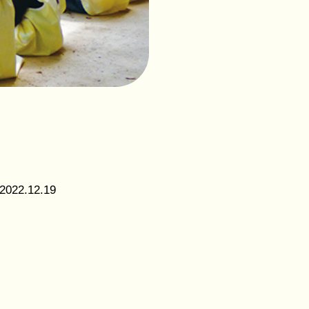
社会福
祉法人
花畑福
祉会
つくば
こども
の森保
育園
2022.12.19