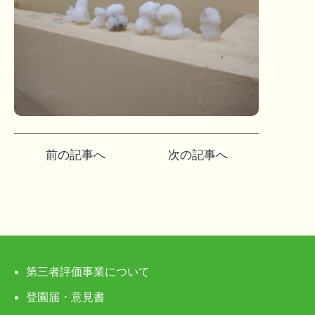
投
前の記事へ
次の記事へ
稿
ナ
ビ
ゲ
第三者評価事業について
ー
登園届・意見書