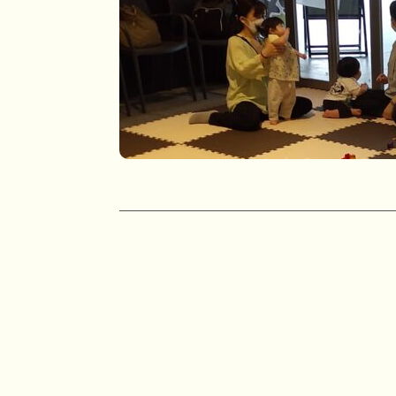
投
稿
ナ
ビ
ゲ