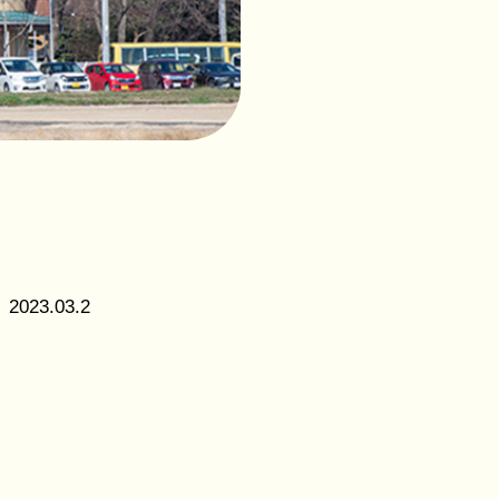
社会福
祉法人
花畑福
祉会
つくば
こども
の森保
育園
2023.03.2