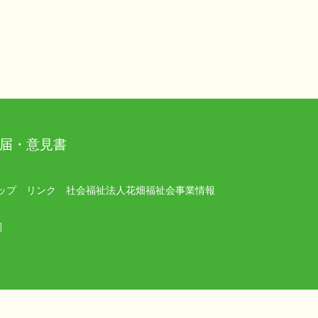
届・意見書
ップ
リンク
社会福祉法人花畑福祉会事業情報
園