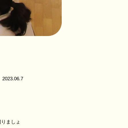
社会福
祉法人
花畑福
祉会
つくば
こども
の森保
育園
2023.06.7
切りましょ