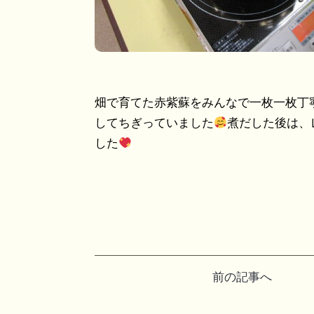
畑で育てた赤紫蘇をみんなで一枚一枚丁
してちぎっていました
煮だした後は、
した
投
前の記事へ
稿