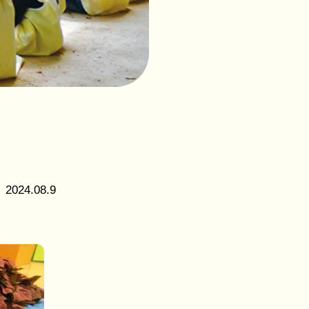
社会福
祉法人
花畑福
祉会
つくば
こども
の森保
育園
2024.08.9