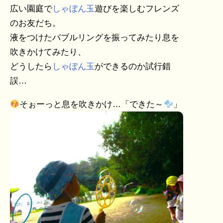
広い園庭で
しゃぼん玉
遊びを楽しむフレンズ
のお友だち。
液をつけたバブルリングを振ってみたり息を
吹きかけてみたり、
どうしたら
しゃぼん玉
ができるのか試行錯
誤…
そぉーっと息を吹きかけ…「できた～
」