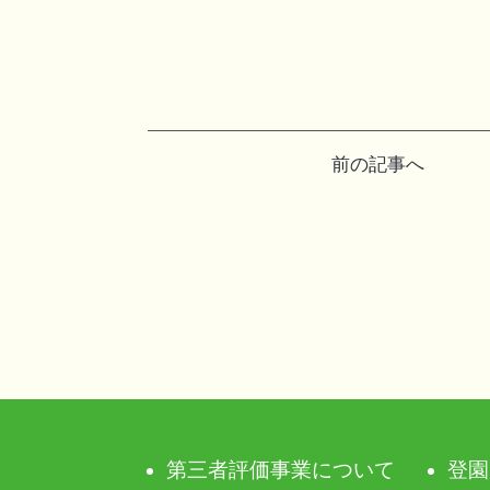
投
前の記事へ
稿
ナ
ビ
ゲ
ー
シ
第三者評価事業について
登園
ョ