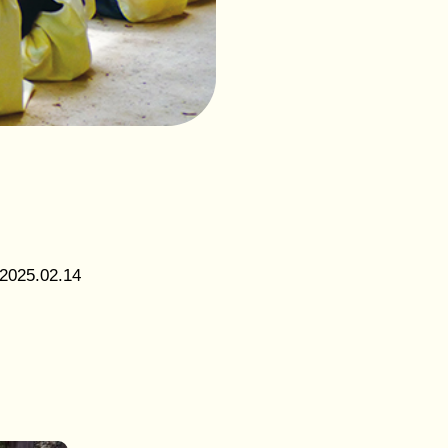
社会福
祉法人
花畑福
祉会
つくば
こども
の森保
育園
2025.02.14