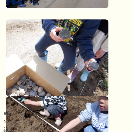
投
前
稿
の
記