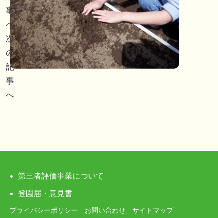
ナ
事
ビ
へ
次
ゲ
の
ー
記
事
シ
へ
ョ
ン
第三者評価事業について
登園届・意見書
プライバシーポリシー
お問い合わせ
サイトマップ