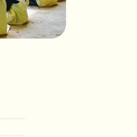
社会福
祉法人
花畑福
祉会
つくば
こども
の森保
育園