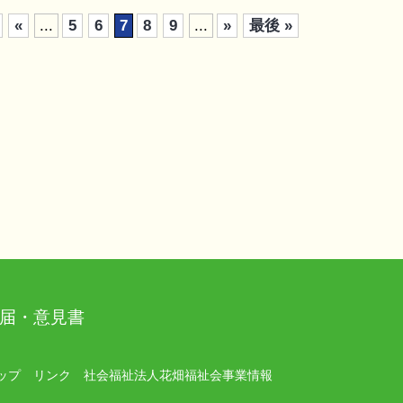
«
...
5
6
7
8
9
...
»
最後 »
届・意見書
ップ
リンク
社会福祉法人花畑福祉会事業情報