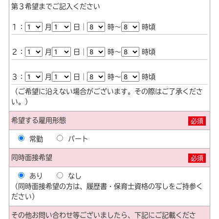
第３希望までご記入ください
１：
月
日｜
時～
時頃
２：
月
日｜
時～
時頃
３：
月
日｜
時～
時頃
（ご希望に沿えない場合がございます。その際はご了承くださ
い。）
希望する雇用形態
必須
常勤
パート
同時面接希望
必須
あり
なし
（同時面接希望の方は、履歴書・保育士資格の写しをご持参く
ださい）
その他お問い合わせ等ございましたら、下記にご記載くださ